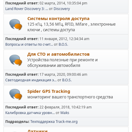
Последний ответ:
02 марта, 2014, 10:35:04 pm
Land Rover Discovery 3: ...
от
Discovery
Системы контроля доступа
125 кГц, 13,56 МГц, RFID, Mifare , электронные
ключи , системы доступа
Последний ответ:
11 января, 2012, 12:34:34 am
Вопросы и ответы по счит...
от
B.O.S.
Для СТО и автомобилистов
Устройства полезные при ремонте и
обслуживании автомобиля
Последний ответ:
17 марта, 2020, 09:00:46 am
Светодиодная индикация э...
от
B.O.S.
Spider GPS Tracking
мониторинг вашего транспортного средства
Последний ответ:
22 февраля, 2018, 10:42:19 am
Калибровка датчика уровн...
от
Maks
Подразделы
Техподдержка Track-me.org
Датчики