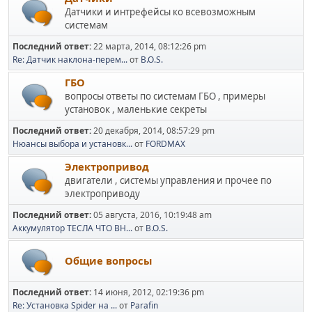
Датчики и интрефейсы ко всевозможным
системам
Последний ответ:
22 марта, 2014, 08:12:26 pm
Re: Датчик наклона-перем...
от
B.O.S.
ГБО
вопросы ответы по системам ГБО , примеры
установок , маленькие секреты
Последний ответ:
20 декабря, 2014, 08:57:29 pm
Нюансы выбора и установк...
от
FORDMAX
Электропривод
двигатели , системы управления и прочее по
электроприводу
Последний ответ:
05 августа, 2016, 10:19:48 am
Аккумулятор ТЕСЛА ЧТО ВН...
от
B.O.S.
Общие вопросы
Последний ответ:
14 июня, 2012, 02:19:36 pm
Re: Установка Spider на ...
от
Parafin