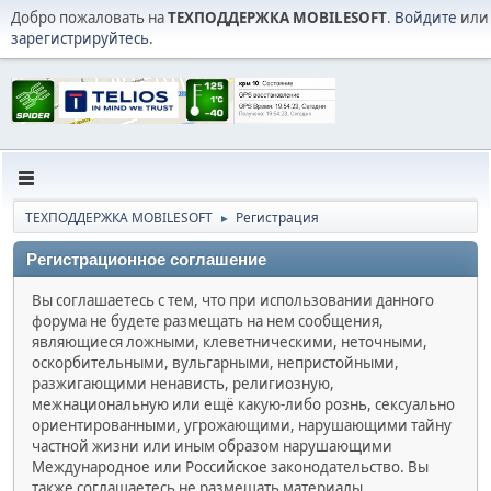
Добро пожаловать на
ТЕХПОДДЕРЖКА MOBILESOFT
.
Войдите
или
зарегистрируйтесь
.
ТЕХПОДДЕРЖКА MOBILESOFT
Регистрация
►
Регистрационное соглашение
Вы соглашаетесь с тем, что при использовании данного
форума не будете размещать на нем сообщения,
являющиеся ложными, клеветническими, неточными,
оскорбительными, вульгарными, непристойными,
разжигающими ненависть, религиозную,
межнациональную или ещё какую-либо рознь, сексуально
ориентированными, угрожающими, нарушающими тайну
частной жизни или иным образом нарушающими
Международное или Российское законодательство. Вы
также соглашаетесь не размещать материалы,