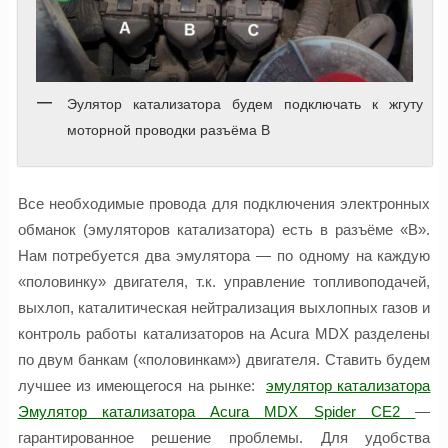
Эулятор катализатора будем подключать к жгуту
моторной проводки разъёма B
Все необходимые провода для подключения электронных
обманок (эмуляторов катализатора) есть в разъёме «B».
Нам потребуется два эмулятора — по одному на каждую
«половинку» двигателя, т.к. управление топливоподачей,
выхлоп, каталитическая нейтрализация выхлопных газов и
контроль работы катализаторов на Acura MDX разделены
по двум банкам («половинкам») двигателя. Ставить будем
лучшее из имеющегося на рынке:
эмулятор катализатора
Эмулятор катализатора Acura MDX Spider CE2
—
гарантированное решение проблемы. Для удобства