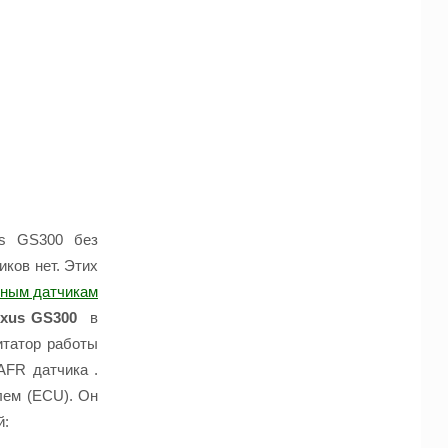
us GS300 без
ков нет. Этих
рным датчикам
exus GS300
в
итатор работы
AFR датчика .
лем (ECU). Он
й: