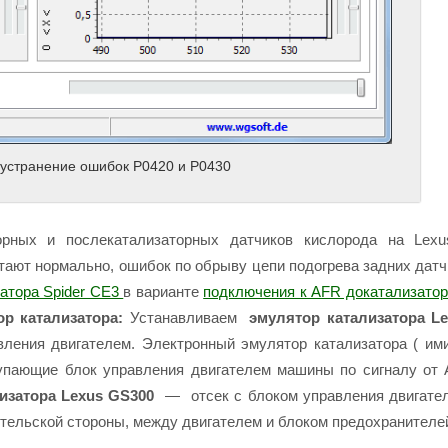
 устранение ошибок P0420 и P0430
орных и послекатализаторных датчиков кислорода на Lex
ают нормально, ошибок по обрыву цепи подогрева задних датчи
атора Spider CE3
в варианте
подключения к AFR докатализато
ор катализатора:
Устанавливаем
эмулятор катализатора L
вления двигателем. Электронный эмулятор катализатора ( им
ступающие блок управления двигателем машины по сигналу от 
изатора Lexus GS300
— отсек с блоком управления двигате
дительской стороны, между двигателем и блоком предохранителе