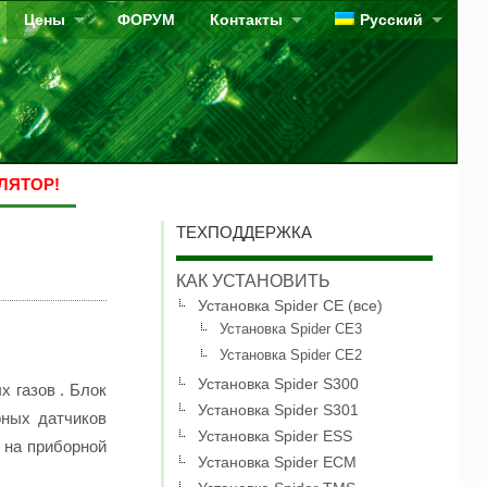
Цены
ФОРУМ
Контакты
Русский
ЛЯТОР!
ТЕХПОДДЕРЖКА
КАК УСТАНОВИТЬ
Установка Spider CE (все)
Установка Spider CE3
Установка Spider CE2
Установка Spider S300
 газов . Блок
Установка Spider S301
рных датчиков
Установка Spider ESS
» на приборной
Установка Spider ECM