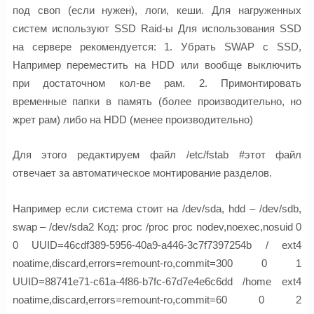
под своп (если нужен), логи, кеши. Для нагруженных
систем используют SSD Raid-ы Для использования SSD
на сервере рекомендуется: 1. Убрать SWAP с SSD,
Например переместить на HDD или вообще выключить
при достаточном кол-ве рам. 2. Примонтировать
временные папки в память (более производительно, но
жрет рам) либо на HDD (менее производительно)
Для этого редактируем файл /etc/fstab #этот файл
отвечает за автоматическое монтирование разделов.
Например если система стоит на /dev/sda, hdd – /dev/sdb,
swap – /dev/sda2 Код: proc /proc proc nodev,noexec,nosuid 0
0 UUID=46cdf389-5956-40a9-a446-3c7f7397254b / ext4
noatime,discard,errors=remount-ro,commit=300 0 1
UUID=88741e71-c61a-4f86-b7fc-67d7e4e6c6dd /home ext4
noatime,discard,errors=remount-ro,commit=60 0 2