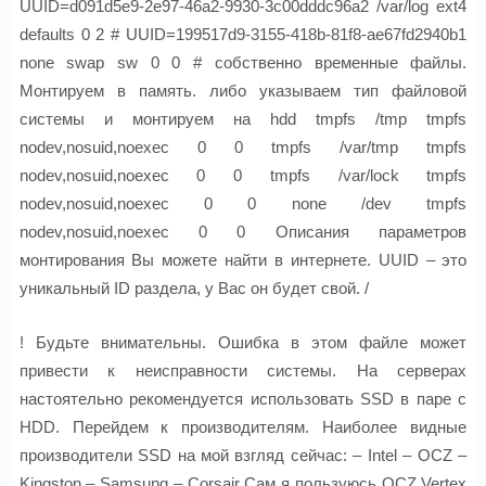
UUID=d091d5e9-2e97-46a2-9930-3c00dddc96a2 /var/log ext4
defaults 0 2 # UUID=199517d9-3155-418b-81f8-ae67fd2940b1
none swap sw 0 0 # собственно временные файлы.
Монтируем в память. либо указываем тип файловой
системы и монтируем на hdd tmpfs /tmp tmpfs
nodev,nosuid,noexec 0 0 tmpfs /var/tmp tmpfs
nodev,nosuid,noexec 0 0 tmpfs /var/lock tmpfs
nodev,nosuid,noexec 0 0 none /dev tmpfs
nodev,nosuid,noexec 0 0 Описания параметров
монтирования Вы можете найти в интернете. UUID – это
уникальный ID раздела, у Вас он будет свой. /
! Будьте внимательны. Ошибка в этом файле может
привести к неисправности системы. На серверах
настоятельно рекомендуется использовать SSD в паре с
HDD. Перейдем к производителям. Наиболее видные
производители SSD на мой взгляд сейчас: – Intel – OCZ –
Kingston – Samsung – Corsair Сам я пользуюсь OCZ Vertex