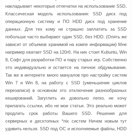
накладывает некоторые отпечатки на использование SSD.
Классическая модель использования: SSD диск под
операционную систему и ПО HDD диск под хранение
данных. Для тех кому не страшно заплатить за SSD
побольше часто выбирают один SSD, без HDD. (Опять же
зависит от объемов хранимой на компе информации) Мне
например хватает SSD на 120гб. На них стоит Kubuntu, Win
8, Софт для разработки ПО и пару старых игр. Собственно
это индивидуально и остается на личное обдумывание.
Так же в интернете много мануалов про настройку систем
Win 7 и Win 8, на работу с SSD (уменьшение циклов
перезаписи) в основном это отключение разнообразных
кеширований. Загуглить их довольно легко. не хочу
прилагать ссылки, ибо не мои статьи. Это реально может
продлить срок работы Вашего SSD. Решения для
серверных и десктопных *nix систем Ничем новым тут
удивить нельзя. SSD под ОС и исполняемые файлы, HDD