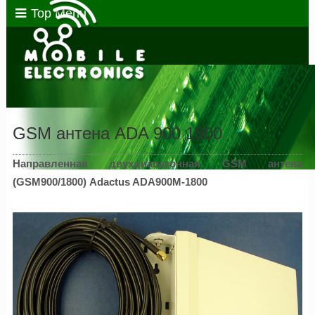
Top Menu
GSM антена ADA 900 1800
Направленная двухдиапазонная GSM антена
(GSM900/1800) Adactus ADA900M-1800