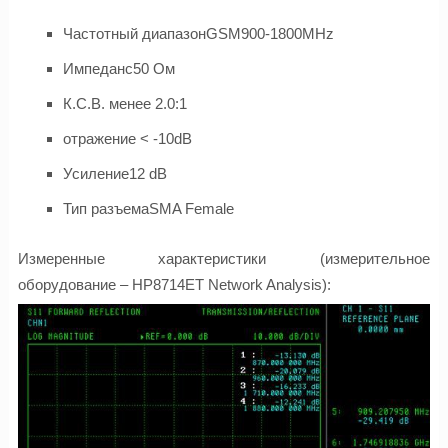
Частотный диапазонGSM900-1800MHz
Импеданс50 Ом
К.С.В. менее 2.0:1
отражение < -10dB
Усиление12 dB
Тип разъемаSMA Female
Измеренные характеристики (измерительное
оборудование – HP8714ET Network Analysis):