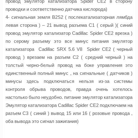
провод эмулятор катализатора Spider CE2 в сторону
проводки и соответственно датчика кислорода)
4- сигнальная земля B2S2 ( послекатализаторная лямбда
левая сторона ) – 21 вывод разъема С1 ( серый )( синий
провод эмулятор катализатор Cadillac Spider CE2 врезка )
по серому разъему это все минус питания эмулятор
катализатора Cadillac SRX 5.6 V8 Spider CE2 ( черный
провод ) врезаем на разъем С2 ( средний черный ) на
толстый черно-белый провод на боке управления это
единственный полный минус , на сигнальные ( датчиков )
минусы здесь подключаться нельзя из-за системы
контроля обрыва проводов, правда очень хотелось
настолько было неудобно. питание эмулятор катализатора
Эмулятор катализатора Cadillac Spider CE2 подключаем на
разъем С3 ( синий ) вывод 15 или 16 ( розовые провода ,
оба вывода это сигнал зажигания)