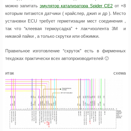
можно запитать
эмулятор катализатора Spider CE2
от +8
которым питаются датчики ( крайслер, джип и др ). Место
установки ECU требует герметизации мест соединения ,
так что “клеевая термоусадка” + лак+изолента 3М и
никакой пайки , а только скрутки или обжимки.
Правильное изготовление “скруток” есть в фирменных
техдоках практически всех автопроизводителей 🙂
итак схема