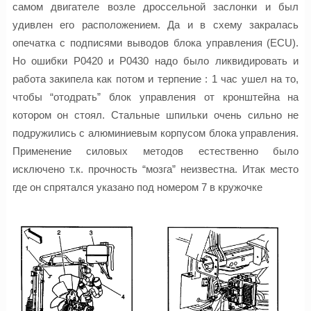
самом двигателе возле дроссельной заслонки и был
удивлен его расположением. Да и в схему закралась
опечатка с подписями выводов блока управления (ECU).
Но ошибки Р0420 и P0430 надо было ликвидировать и
работа закипела как потом и терпение : 1 час ушел на то,
чтобы “отодрать” блок управления от кронштейна на
котором он стоял. Стальные шпильки очень сильно не
подружились с алюминиевым корпусом блока управления.
Применение силовых методов естественно было
исключено т.к. прочность “мозга” неизвестна. Итак место
где он спрятался указано под номером 7 в кружочке