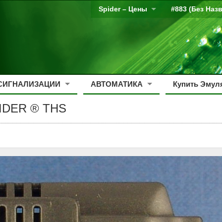
Spider – Цены
#883 (без Наз
СИГНАЛИЗАЦИИ
АВТОМАТИКА
Купить Эмуля
PIDER ® THS