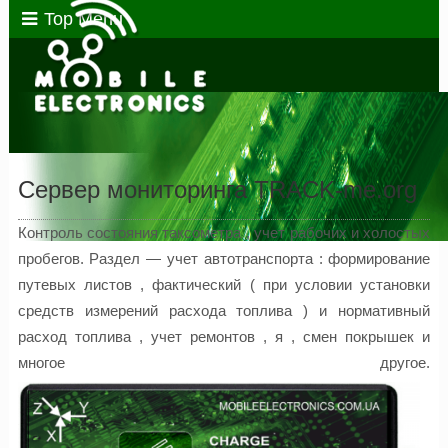
Top Menu
Сервер мониторинга TRACK-me.org
Контроль состояния таксометра , учет рабочих и холостых
пробегов. Раздел — учет автотранспорта : формирование
путевых листов , фактический ( при условии установки
средств измерений расхода топлива ) и нормативный
расход топлива , учет ремонтов , я , смен покрышек и
многое другое.