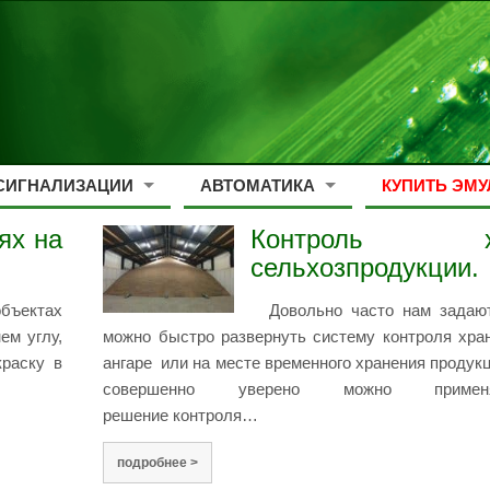
СИГНАЛИЗАЦИИ
АВТОМАТИКА
КУПИТЬ ЭМУ
ях на
Контроль хр
сельхозпродукции.
бъектах
Довольно часто нам задают
ем углу,
можно быстро развернуть систему контроля хра
краску в
ангаре или на месте временного хранения продукц
совершенно уверено можно приме
решение контроля…
подробнее >