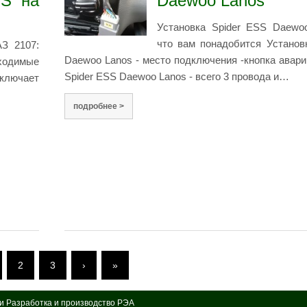
SS на
Daewoo Lanos
Установка Spider ESS Daewo
что вам понадобится Установ
АЗ 2107:
Daewoo Lanos - место подключения -кнопка авари
ходимые
Spider ESS Daewoo Lanos - всего 3 провода и…
включает
подробнее >
2
3
›
»
ти Разработка и производство РЭА