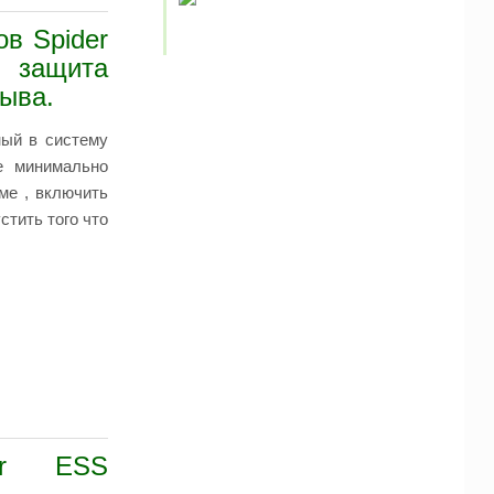
ов Spider
ащита
рыва.
ный в систему
е минимально
ме , включить
стить того что
der ESS