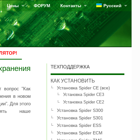
Цены
ФОРУМ
Контакты
Русский
ЛЯТОР!
анения
ТЕХПОДДЕРЖКА
КАК УСТАНОВИТЬ
Установка Spider CE (все)
 вопрос "Как
Установка Spider CE3
нения в новом
Установка Spider CE2
ии". Для этого
Установка Spider S300
нять наше
Установка Spider S301
Установка Spider ESS
Установка Spider ECM