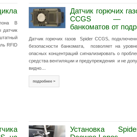
цикла
Датчик горючих газ
CCGS — з
клона В
банкоматов от под
ы датчик
штатный
Датчик горючих газов Spider CCGS, подключен
ель RFID
безопасности банкомата, позволяет на уровн
опасных концентраций сигнализировать о пробле
средства вентиляции и предупреждения и не допу
видно…
подробнее >
чика
Установка Spi