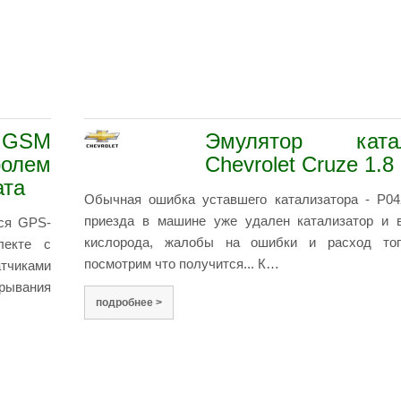
SM
Эмулятор катал
ролем
Chevrolet Cruze 1.8
ата
Обычная ошибка уставшего катализатора - P04
приезда в машине уже удален катализатор и в
ся GPS-
кислорода, жалобы на ошибки и расход то
екте с
посмотрим что получится... К…
атчиками
крывания
подробнее >