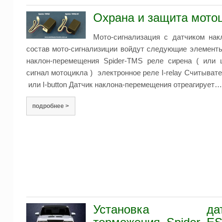
Охрана и защита мото
Мото-сигнализация с датчиком на
состав мото-сигнализиции войдут следующие элемент
наклон-перемещения Spider-TMS реле сирена ( или 
сигнал мотоцикла ) электронное реле I-relay Считыват
или I-button Датчик наклона-перемещения отреагирует…
подробнее >
Установка дат