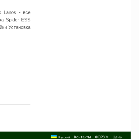
o Lanos - все
ка Spider ESS
йки Установка
Контакты
ФОРУМ
Цены
Русский