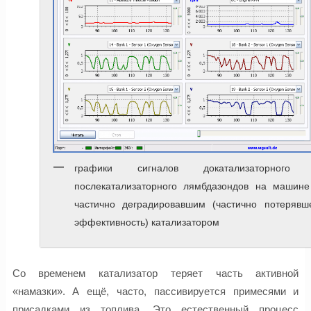
графики сигналов докатализаторного
послекатализаторного лямбдазондов на машине
частично деградировавшим (частично потерявш
эффективность) катализатором
Со временем катализатор теряет часть активной
«намазки». А ещё, часто, пассивируется примесями и
присадками из топлива. Это естественный процесс