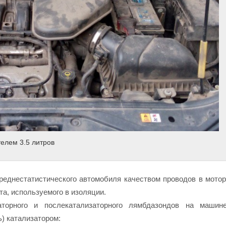
телем 3.5 литров
еднестатистического автомобиля качеством проводов в мотор
та, используемого в изоляции.
аторного и послекатализаторного лямбдазондов на машин
) катализатором: