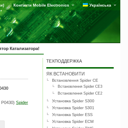
ви)
Контакти Mobile Electronics
Українська
тор Катализатора!
ТЕХПОДДЕРЖКА
ЯК ВСТАНОВИТИ
Встановлення Spider CE
Встановлення Spider CE3
0430
Встановлення Spider CE2
Установка Spider S300
и P0430)
Spider
Установка Spider S301
Установка Spider ESS
Установка Spider ECM