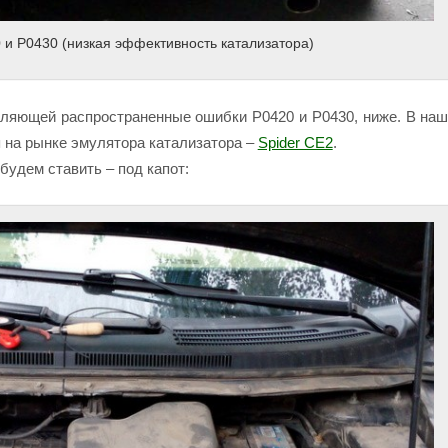
 и P0430 (низкая эффективность катализатора)
авляющей распространенные ошибки P0420 и P0430, ниже. В на
 на рынке эмулятора катализатора –
Spider CE2
.
будем ставить – под капот: