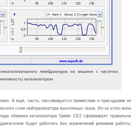
слекатализаторного лямбдазондов на машине с частично
ективность) катализатором
зки». А ещё, часто, пассивируется примесями и присадками из
еского слоя нейтрализатора выхлопных газов. Из-за этого воз
зонда обманка катализатора Spider CE2 сформирует правильн
 двигателем будет работать без ограничений режимов работы