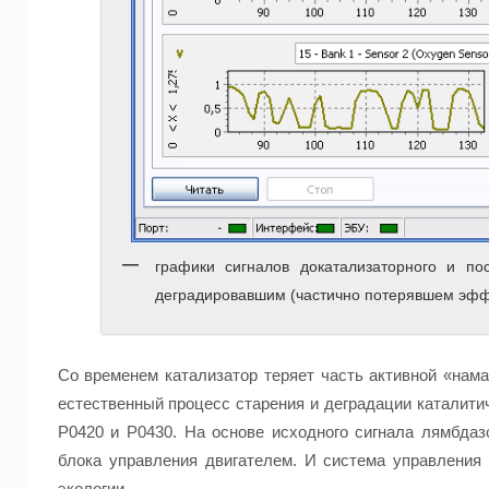
графики сигналов докатализаторного и по
деградировавшим (частично потерявшем эфф
Со временем катализатор теряет часть активной «нама
естественный процесс старения и деградации каталитич
P0420 и P0430. На основе исходного сигнала лямбда
блока управления двигателем. И система управления
экологии.