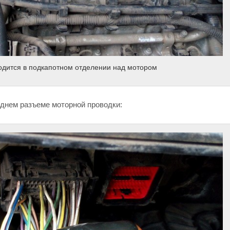
одится в подкапотном отделении над мотором
еднем разъеме моторной проводки: