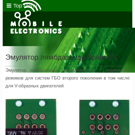
Top Menu
Эмулятор лямбдазонда Spider DL
Эмулятор лямбдазонда двухканальный с индикацией
режимов для систем ГБО второго поколения в том числе
для V-образных двигателей