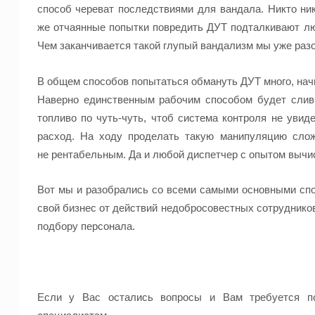
способ
череват
последствиями для вандала. Никто нико
же
отчаянные
попытки повредить ДУТ подталкивают л
Чем заканчивается такой глупый
вандализм
мы уже разо
В общем способов попытаться обмануть ДУТ много, нач
Наверно единственным рабочим способом будет слив
топливо по чуть-чуть, чтоб система контроля не увид
расход. На ходу проделать такую манипуляцию слож
не
рентабельным.
Да и любой диспетчер с опытом вычи
Вот мы и разобрались со всеми самыми основными спо
свой бизнес от действий недобросовестных сотруднико
подбору персонала.
Если у Вас остались вопросы и Вам требуется