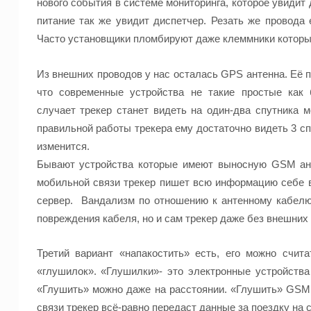
нового события в системе мониторинга, которое увидит
питание так же увидит диспетчер. Резать же провода
Часто установщики пломбируют даже
клеммники
котор
Из внешних проводов у нас осталась GPS антенна. Её п
что современные устройства не такие простые как
случает
трекер
станет видеть на
один-два
спутника ме
правильной работы
трекера
ему достаточно видеть 3 сп
изменится.
Бывают устройства которые имеют выносную GSM анте
мобильной связи
трекер
пишет всю информацию себе в 
сервер. Вандализм по отношению к антенному кабел
повреждения кабеля, но и сам
трекер
даже без внешних 
Третий вариант «напакостить» есть, его
можно счит
«
глушилок
». «
Глушилки
»- это электронные устройства
«Глушить» можно даже на расстоянии. «Глушить» GSM с
связи
трекер
всё-равно
передаст данные за поездку на с