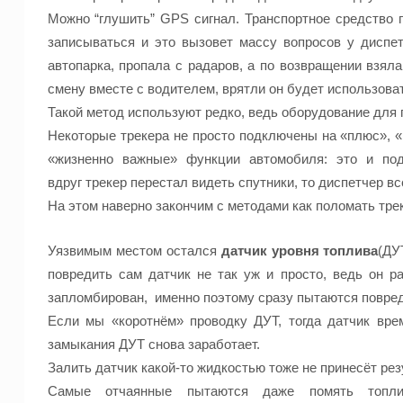
Можно “глушить” GPS сигнал. Транспортное средство 
записываться и это вызовет массу вопросов у диспе
автопарка, пропала с радаров, а по возвращении взял
смену вместе с водителем,
врятли
он будет использоват
Такой метод используют редко, ведь оборудование
для 
Некоторые
трекера
не
просто подключены
на «плюс», «
«жизненно важные» функции автомобиля: это и под
вдруг
трекер
перестал видеть спутники, то диспетчер
вс
На этом наверно закончим с методами как поломать
тре
Уязвимым местом остался
датчик уровня топлива
(ДУ
повредить сам датчик не так уж и просто, ведь он р
запломбирован,
именно поэтому сразу пытаются повред
Если мы «
коротнём
» проводку ДУТ, тогда датчик вре
замыкания ДУТ снова заработает.
Залить датчик какой-то жидкостью тоже не принесёт рез
Самые отчаянные пытаются даже помять топл