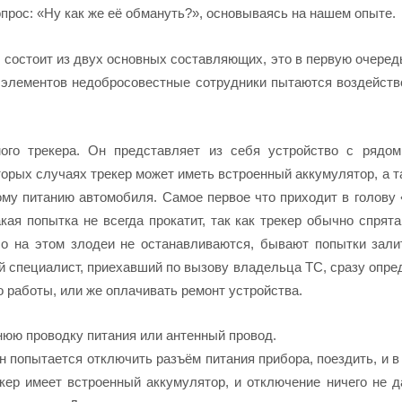
прос: «Ну как же её обмануть?», основываясь на нашем опыте.
 состоит из двух основных составляющих, это в первую очере
х элементов недобросовестные сотрудники пытаются воздейств
мого
трекера
. Он
представляет из себя
устройство с
рядом
оторых случаях
трекер
может иметь встроенный аккумулятор, а т
ому питанию автомобиля. Самое первое что приходит в голову 
акая попытка не всегда прокатит, так как
трекер
обычно спрята
Но на этом злодеи не останавливаются, бывают попытки зали
ой специалист, приехавший по вызову владельца ТС, сразу опре
о работы, или же оплачивать ремонт устройства.
нюю проводку питания или антенный провод.
он попытается отключить разъём питания прибора, поездить, и 
кер
имеет встроенный
аккумулятор
, и отключение ничего не д