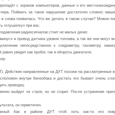
пропадёт с экранов компьютеров, данные о его местонахожден
тчера. Поймать за такое нарушение достаточно сложно: маш
а и снова появилась. Что же делать в таком случае? Можно по
ь «
глушилку
» при вас.
подавления
радиосигналов стоит не малых денег.
минус» и провод датчика уровня топлива, а так же они могут в
ключение непосредственно к спидометру, тахометру, зажиг
ё равно
увидит как пробег, так и обороты двигателя.
кер
.
Т). Действия направленные на ДУТ похожи на рассмотренные в
асположен внутри бензобака и достать его бывает очень сло
ить проводку.
менно выйдет из строя, но не сгорит. После устранения прич
ультата, он герметичен.
ивный бак в районе ДУТ чтоб хоть как-то его повр