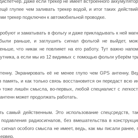
 диспетчер. Даже если
трекер
не имеет встроенного аккумулятор
 ещё глупее чем заливать
трекер
водой, и итог таких действий
ыми
трекер
подключен к автомобильной проводке.
робуют и заматывать в фольгу и даже прикладывать к ней магн
 были раньше, и заглушить сигнал фольгой не выйдет, мож
ньше, что никак не повлияет на его работу. Тут важно напом
утника, а если мы из 12 видимых с помощью фольги уберём три
нну. Экранировать её не менее глупо чем GPS антенну. Ве
память, и как только связь восстановится он передаст всю 
ю тоже лишён смысла,
во-первых,
любой специалист с легкос
антенн может продолжать работать.
ать самый
действенным.
Это использование спецсредств, та
 подавления радиосигналов, без вмешательства в конструкци
игнал особого смысла не имеет, ведь, как мы писали ранее, 
ервер.