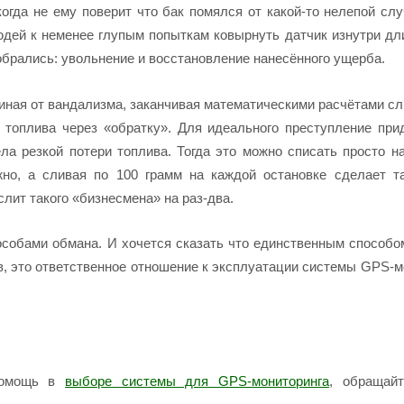
гда не ему поверит что бак помялся от какой-то нелепой слу
юдей к
неменее
глупым попыткам ковырнуть датчик изнутри дл
брались: увольнение и восстановление нанесённого ущерба.
иная от вандализма, заканчивая
математическими
расчётами сл
 топлива через «
обратку
». Для идеального преступление при
ела резкой потери топлива. Тогда это можно списать просто 
но, а сливая по 100 грамм на каждой остановке сделает т
слит такого «бизнесмена» на
раз-два
.
собами обмана. И хочется сказать что единственным способо
в, это
ответственное
отношение к эксплуатации системы
GPS-м
 помощь в
выборе системы для GPS-мониторинга
, обращай