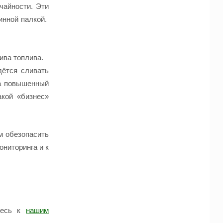
чайности. Эти
инной палкой.
ива топлива.
дётся сливать
на повышенный
акой «бизнес»
м обезопасить
ониторинга
и к
тесь к
нашим