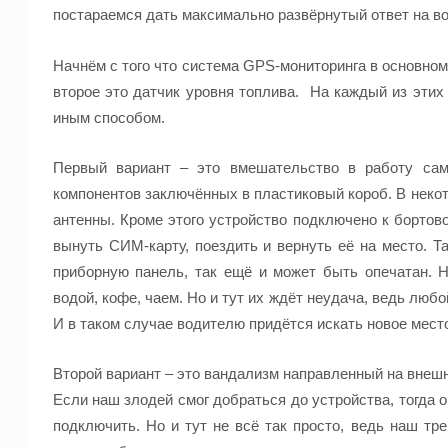
постараемся дать максимально развёрнутый ответ на во
Начнём с того что система
GPS-
мониторинга в основном
второе это датчик уровня топлива. На каждый из эти
иным способом.
Первый вариант – это вмешательство в работу са
компонентов заключённых в пластиковый короб. В нек
антенны. Кроме этого устройство подключено к бортов
вынуть
СИМ-карту
, поездить и вернуть её на место. Т
приборную панель, так ещё и может быть опечатан. 
водой,
кофе
, чаем. Но и тут их ждёт неудача, ведь люб
И в таком случае водителю придётся искать новое мест
Второй вариант – это вандализм направленный на внеш
Если наш злодей смог добраться до устройства, тогда 
подключить. Но и тут не всё так просто, ведь наш
тре