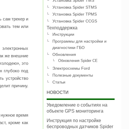
Установка Spider TMS
Установка Spider STMS
Установка Spider TPMS
дь сам
трекер
и
Установка Spider CCGS
овать тем или
Техподдержка
Инструкции
Программы для настройки и
диагностики ГБО
электронных
Обновления
ак же внешние
Обновления Spider CE
«злодею», это
Электросхемы Ford
н глубоко под
Полезные документы
ть устройство
Статьи
делит причину.
НОВОСТИ
Уведомление о событиях на
объекте GPS мониторинга
в нужное время
Инструкция по настройке
аст, кроме как
беспроводных датчиков Spider