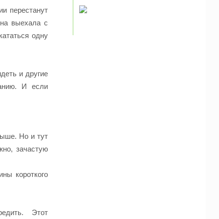
ии перестанут
ина выехала с
кататься одну
идеть и другие
анию. И если
ыше. Но и тут
жно, зачастую
ины короткого
едить. Этот