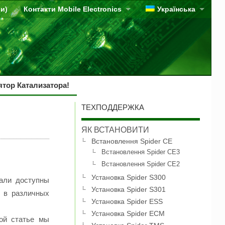
ви)
Контакти Mobile Electronics
Українська
тор Катализатора!
ТЕХПОДДЕРЖКА
ЯК ВСТАНОВИТИ
Встановлення Spider CE
Встановлення Spider CE3
Встановлення Spider CE2
Установка Spider S300
али доступны
Установка Spider S301
ь в различных
Установка Spider ESS
Установка Spider ECM
ой статье мы