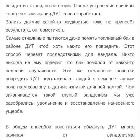
выйдет из строя, но не сгорит. После устранения причины
короткого замыкания ДУТ снова заработает.
Залить датчик какой-то жидкостью тоже не принесёт
результата, он герметичен.
Самые отчаянные пытаются даже помять топливный бак в
районе ДУТ чтоб хоть как-то его повредить. Этот
способ
череват
последствиями для вандала. Никто
никогда не ему поверит что бак помялся от какой-то
нелепой случайности. Эти же
отчаянные
попытки
повредить ДУТ подталкивают людей к
неменее
глупым
попыткам ковырнуть датчик изнутри длинной палкой. Чем
заканчивается такой глупый
вандализм
мы уже
разобрались: увольнение и восстановление нанесённого
ущерба.
В общем способов попытаться обмануть ДУТ много,
начиная от вандализма,