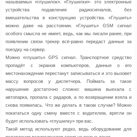
называемых «
глушилок
». «
Глушилки
»- это электронные
устройства подавления радиосигналов, без
вмешательства в конструкцию устройства. «Глушить»
можно даже на расстоянии. «Глушить» GSM сигнал
особого смысла не имеет, ведь, как мы писали ранее, при
появлении связи
трекер
всё-равно
передаст данные за
поездку на сервер.
Можно «глушить» GPS сигнал. Транспортное средство
пропадёт с экранов компьютеров, данные о его
местонахождении перестанут записываться и это вызовет
массу вопросов у диспетчера. Поймать за такое
нарушение достаточно сложно: машина выехала с
автопарка, пропала с радаров, а по возвращении взяла и
снова появилась. Что же делать в таком случае? Можно
покататься одну смену вместе с водителем,
врятли
он
будет использовать «
глушилку
» при вас.
Такой метод используют редко, ведь оборудование
для
подавления
радиосигналов стоит не малых денег.