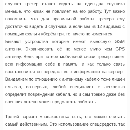
случает
трекер
станет видеть на
один-два
спутника
меньше, что никак не повлияет на его работу. Тут важно
напомнить, что для правильной работы
трекера
ему
достаточно видеть 3 спутника, а если мы из 12 видимых с
помощью фольги уберём три, то ничего не изменится.
Бывают устройства которые имеют выносную GSM
антенну. Экранировать её не менее глупо чем GPS
антенну. Ведь при потере мобильной связи
трекер
пишет
всю информацию себе в память, и как только связь
восстановится он передаст всю информацию на сервер.
Вандализм по отношению к антенному кабелю тоже лишён
смысла,
во-первых,
любой специалист с легкостью
определит повреждения кабеля, но и сам
трекер
даже без
внешних антенн может продолжать работать.
Третий вариант «напакостить» есть, его
можно считать
самый
действенным.
Это использование спецсредств, так