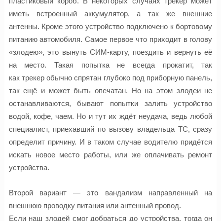
пластиковый короб. В некоторых случаях
трекер
может
иметь встроенный аккумулятор, а так же внешние
антенны. Кроме этого устройство подключено к бортовому
питанию автомобиля. Самое первое что приходит в голову
«злодею», это вынуть
СИМ-карту
, поездить и вернуть её
на место. Такая попытка не всегда прокатит, так
как
трекер
обычно спрятан глубоко под приборную панель,
так ещё и может быть опечатан. Но на этом злодеи не
останавливаются, бывают попытки залить устройство
водой,
кофе
, чаем. Но и тут их ждёт неудача, ведь любой
специалист, приехавший по вызову владельца ТС, сразу
определит причину. И в таком случае водителю придётся
искать новое место работы, или же оплачивать ремонт
устройства.
Второй вариант — это вандализм направленный на
внешнюю проводку питания или антенный провод.
Если наш злодей смог добраться до устройства, тогда он