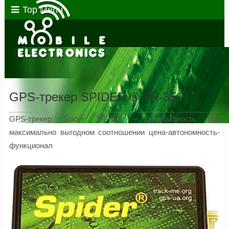
Top Menu
GPS-трекер SPIDER ® TR-351
GPS-трекер Spider TR-351 – компактность при
максимально выгодном соотношении цена-автономность-
функционал