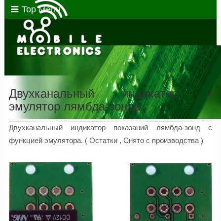
Top Menu
Двухканальный индикатор и
эмулятор лямбда-зонда
Двухканальный индикатор показаний лямбда-зонд c
функцией эмулятора. ( Остатки , Снято с производства )