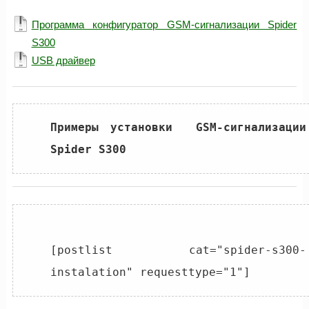
Программа конфигуратор GSM-сигнализации Spider
S300
USB драйвер
Примеры установки  GSM-сигнализации 
[postlist cat="spider-s300-
instalation" 
requesttype="1"
]