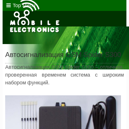
Top Menu
Автосигнализация GSM Spider S300
Автосигнализация GSM Spider S300 – отличная,
проверенная временем система с широким
набором функций.