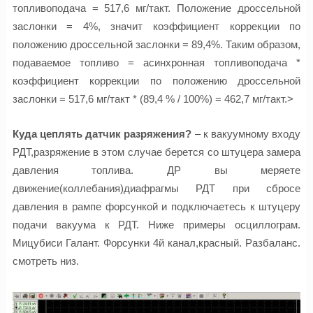
топливоподача = 517,6 мг/такт. Положение дроссельной
заслонки = 4%, значит коэффициент коррекции по
положению дроссельной заслонки = 89,4%. Таким образом,
подаваемое топливо = асинхронная топливоподача *
коэффициент коррекции по положению дроссельной
заслонки = 517,6 мг/такт * (89,4 % / 100%) = 462,7 мг/такт.>
Куда цеплять датчик разряжения?
– к вакуумному входу
РДТ,разряжение в этом случае берется со штуцера замера
давления топлива. ДР вы меряете
движение(коллебания)диафрагмы РДТ при сбросе
давления в рампе форсункой и подключаетесь к штуцеру
подачи вакуума к РДТ. Ниже примеры осциллограм.
Мицубиси Галант. Форсунки 4й канал,красный. Разбаланс.
смотреть низ.