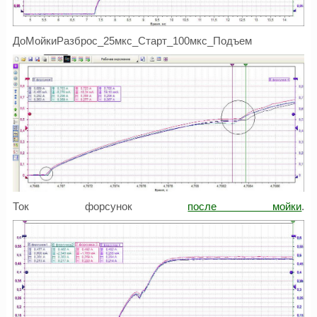
ДоМойкиРазброс_25мкс_Старт_100мкс_Подъем
Ток форсунок
после мойки
.