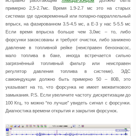
исправно работающим
лямбда-зондом
должно быть
примерно 2,5-2.7мс. Время 1.9-2.7 мс это на старых
системах где одновременный или попарно-парраллельный
впрыск, на фазированном 3.5-4.5 мс, а Е-3 у нас 5-5.5 мс
Если время впрыска больше чем 3,0мс – то, либо
форсунки закоксованы и требуют очистки, либо занижено
давление в топливной рейке (неисправен бензонасос,
мало топлива в баке, иногда встречается сильно
загрязнённый топливный фильтр или неисправен
регулятор давления топлива в системе). ЭДС
самоиндукции должно быть примерно 50 – 80В, это
указывает на то, что форсунка не имеет межвиткового
замыкания. P.S. Если увеличите частоту дискретизации до
100 Кгц, то можно “по лучше” увидеть сигнал с форсунки.
Диагностика времени открытия и закрытия форсунок.