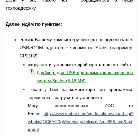
техподдержку
Далее идём по пунктам:
если к Вашему компьютеру никогда не подключался
USB>COM адаптер с чипами от Silabs (например
CP2102)
загрузите и установите драйвера с нашего сайта:
Драйвер для USB-программаторов охранных
систем Spider
если у Вам на компьютере нет программы-
терминала – загрузите и установите.
Могу порекомендовать ZOC от
Emtec:
http://www.emtec.com/cgi-local/download.cgi?
what=ZOC6%20(Windows)&link=zoc/zoc658.exe&ext
=html