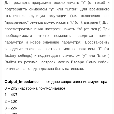
Для рестарта программы можно нажать “
r
” (от
r
eset) и
подтвердить символом “
y
” или “
Enter
” Для временного
отключения функции эмуляции (т.е. включения т.н.
“прозрачного” режима можно нажать “
t
” (от
t
ransparent) Для
просмотра/изменения настроек нажать “
s
” (от
s
etup).При
необходимости что-то поменять вводятся номер
параметра и новое значение параметра). Восстановить
заводские значения настроек можно нажатием “
f
” (от
f
actory settings) и подтвердить символом “y” или “Enter”)
Выйти из режима настроек можно
Escape
Само собой,
активная раскладка должна быть латинская.
Output_Impedance
– выходное сопротивление эмулятора
0 – 2K2 (настройка по-умолчанию)
1 – 4K7
2 – 10K
3 – 22K