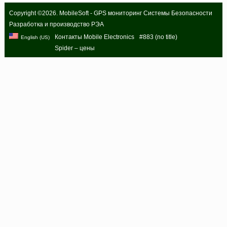
Copyright ©2026. MobileSoft - GPS мониторинг Системы Безопасности
Разработка и производство РЭА
Контакты Mobile Electronics
#883 (no title)
English (US)
Spider – цены