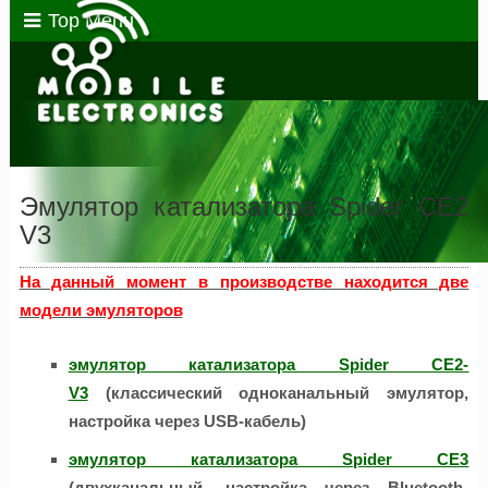
Top Menu
Эмулятор катализатора Spider CE2
V3
На данный момент в производстве находится две
модели эмуляторов
эмулятор катализатора Spider CE2-
V3
(классический одноканальный эмулятор,
настройка через USB-кабель)
эмулятор катализатора S
pider CE3
(двухканальный, настройка через Bluetooth-