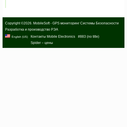
Copyright ©2026. MobileSoft - GPS мониторинг Системы Безопасности
Разработка и производство РЭА
Контакты Mobile Electronics
#883 (no title)
English (US)
Spider – цены