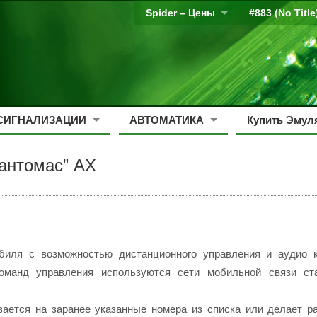
Spider – Цены
#883 (no Title
СИГНАЛИЗАЦИИ
АВТОМАТИКА
Купить Эмуля
Фантомас” АХ
обиля с возможностью дистанционного управления и аудио 
оманд управления используются сети мобильной связи с
вается на заранее указанные номера из списка или делает 