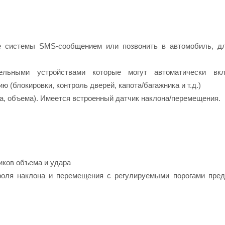
е системы SMS-сообщением или позвонить в автомобиль, дл
тельными устройствами которые могут автоматически вк
 (блокировки, контроль дверей, капота/багажника и т.д.)
а, объема). Имеется встроенный датчик наклона/перемещения.
иков объема и удара
роля наклона и перемещения с регулируемыми порогами пре