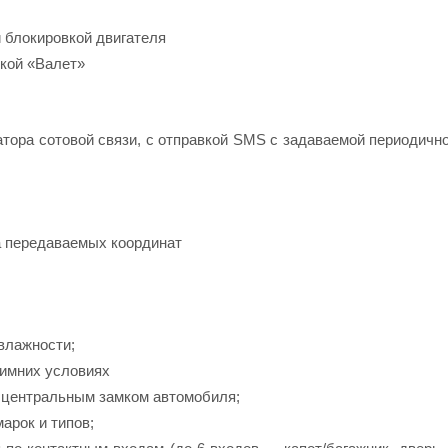
 блокировкой двигателя
пкой «Валет»
ратора сотовой связи, с отправкой SMS с задаваемой периодичн
а передаваемых координат
влажности;
зимних условиях
с центральным замком автомобиля;
арок и типов;