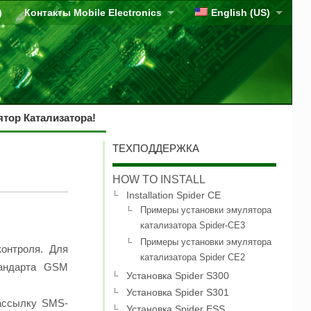
)
Контакты Mobile Electronics
English (US)
тор Катализатора!
ТЕХПОДДЕРЖКА
HOW TO INSTALL
Installation Spider CE
Примеры установки эмулятора
катализатора Spider-CE3
Примеры установки эмулятора
контроля. Для
катализатора Spider CE2
тандарта GSM
Установка Spider S300
Установка Spider S301
рассылку SMS-
Установка Spider ESS