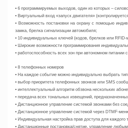
• 6 программируемых выходов, один из которых – силов
• Виртуальный вход «запуск двигателя» (контролируетс
• Возможность постановки на охрану с помощью индиви
замка, брелка сигнализации автомобиля;
• 10 индивидуальных ключей (кодов, брелков или RFID-
• Широкие возможности программирования индивидуаль
• работоспособность всех зон при автономном питании 
• 8 телефонных номеров
• На каждое событие можно индивидуально выбрать тип 
• выбор приоритета телефонных звонков или SMS сооб
• интеллектуальный алгоритм обзвона нескольких абон
• передача всех тональных извещений, предназначенных
• Дистанционное управление системой звонками без со
• Дистанционное управление системой через DTMF-ме
• Индивидуальная настройка прав доступа для каждого
• Дистанционные постановка/снятие, управление любым