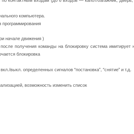
 по контактным входам (до 6 входов — капот/багажник, дверь,
нального компьютера.
з программирования
при начале движения )
 после получения команды на блокировку система имитирует 
ючается блокировка
л./выкл. определенных сигналов “постановка”, “снятие” и т.д.
нализацией, возможность изменить список