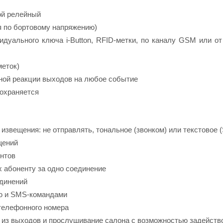
ой релейный
я по бортовому напряжению)
дуального ключа i-Button, RFID-метки, по каналу GSM или от
меток)
ной реакции выходов на любое событие
сохраняется
извещения: не отправлять, тональное (звонком) или текстовое 
щений
ентов
 абоненту за одно соединение
единений
ню и SMS-командами
 телефонного номера
 из выходов и прослушивание салона с возможностью задейств