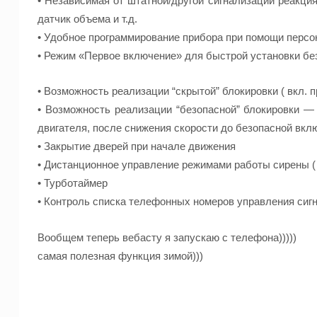
• Независимая от штатной/другой сигнализации реакция
датчик объема и т.д.
• Удобное программирование прибора при помощи персо
• Режим «Первое включение» для быстрой установки бе
• Возможность реализации “скрытой” блокировки ( вкл. 
• Возможность реализации “безопасной” блокировки —
двигателя, после снижения скорости до безопасной вкл
• Закрытие дверей при начале движения
• Дистанционное управление режимами работы сирены ( вк
• Турботаймер
• Контроль списка телефонных номеров управления сиг
Вообщем теперь вебасту я запускаю с телефона)))))
самая полезная функция зимой)))